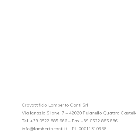
Cravattificio Lamberto Conti Srl
Via Ignazio Silone, 7 – 42020 Puianello Quattro Castella
Tel. +39 0522 885 666 – Fax +39 0522 885 886
info@lambertoconti.it – P.I. 00011310356