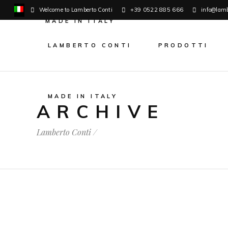
Welcome to Lamberto Conti
+39 0522 885 666
info@lamb
MADE IN ITALY
LAMBERTO CONTI
PRODOTTI
MADE IN ITALY
ARCHIVE
Lamberto Conti
/